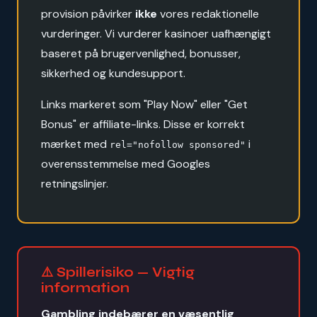
provision påvirker
ikke
vores redaktionelle
vurderinger. Vi vurderer kasinoer uafhængigt
baseret på brugervenlighed, bonusser,
sikkerhed og kundesupport.
Links markeret som "Play Now" eller "Get
Bonus" er affiliate-links. Disse er korrekt
mærket med
i
rel="nofollow sponsored"
overensstemmelse med Googles
retningslinjer.
⚠️ Spillerisiko — Vigtig
information
Gambling indebærer en væsentlig