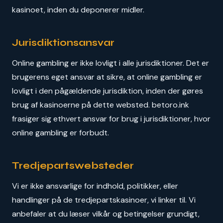
kasinoet, inden du deponerer midler.
Jurisdiktionsansvar
Online gambling er ikke lovligt i alle jurisdiktioner. Det er
brugerens eget ansvar at sikre, at online gambling er
lovligt i den pågældende jurisdiktion, inden der gøres
brug af kasinoerne på dette websted. betoro.ink
frasiger sig ethvert ansvar for brug i jurisdiktioner, hvor
online gambling er forbudt.
Tredjepartswebsteder
Vi er ikke ansvarlige for indhold, politikker, eller
handlinger på de tredjepartskasinoer, vi linker til. Vi
anbefaler at du læser vilkår og betingelser grundigt,