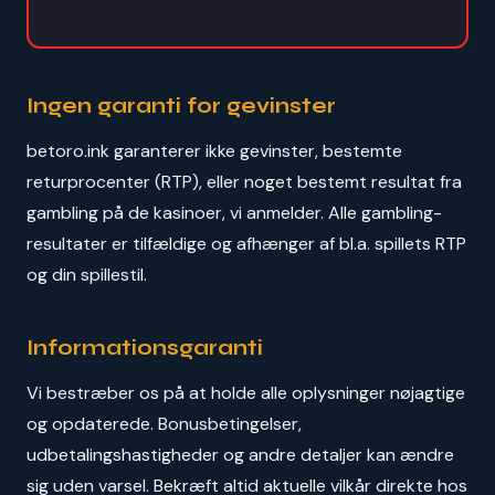
Ingen garanti for gevinster
betoro.ink garanterer ikke gevinster, bestemte
returprocenter (RTP), eller noget bestemt resultat fra
gambling på de kasinoer, vi anmelder. Alle gambling-
resultater er tilfældige og afhænger af bl.a. spillets RTP
og din spillestil.
Informationsgaranti
Vi bestræber os på at holde alle oplysninger nøjagtige
og opdaterede. Bonusbetingelser,
udbetalingshastigheder og andre detaljer kan ændre
sig uden varsel. Bekræft altid aktuelle vilkår direkte hos